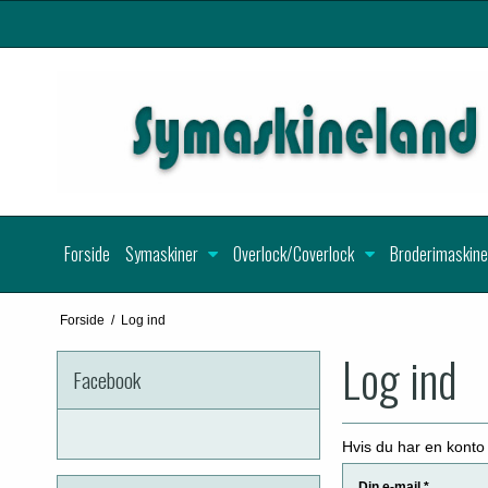
Forside
Symaskiner
Overlock/Coverlock
Broderimaskine
Forside
/
Log ind
Log ind
Facebook
Hvis du har en konto
Din e-mail
*