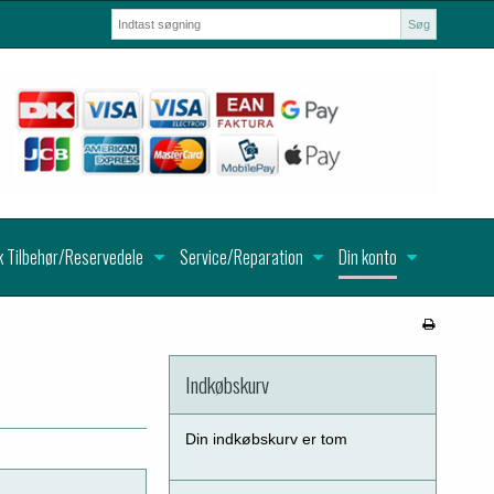
Søg
k Tilbehør/Reservedele
Service/Reparation
Din konto
Indkøbskurv
Din indkøbskurv er tom