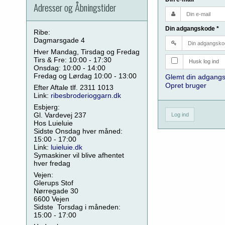
Adresser og Åbningstider
Din adgangskode
*
Ribe:
Dagmarsgade 4
Hver Mandag, Tirsdag og Fredag
Tirs & Fre: 10:00 - 17:30
Husk log ind
Onsdag: 10:00 - 14:00
Fredag og Lørdag 10:00 - 13:00
Glemt din adgang
Opret bruger
Efter Aftale tlf. 2311 1013
Link:
ribesbroderioggarn.dk
Esbjerg:
Gl. Vardevej 237
Log ind
Hos Luieluie
Sidste Onsdag hver måned:
15:00 - 17:00
Link:
luieluie.dk
Symaskiner vil blive afhentet
hver fredag
Vejen:
Glerups Stof
Nørregade 30
6600 Vejen
Sidste Torsdag i måneden:
15:00 - 17:00