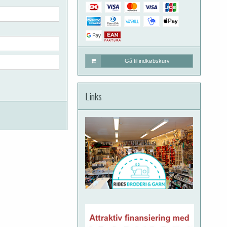
Gå til indkøbskurv
Links