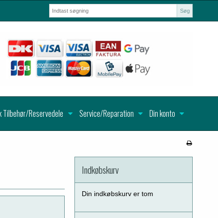
Søg
k Tilbehør/Reservedele
Service/Reparation
Din konto
Indkøbskurv
Din indkøbskurv er tom