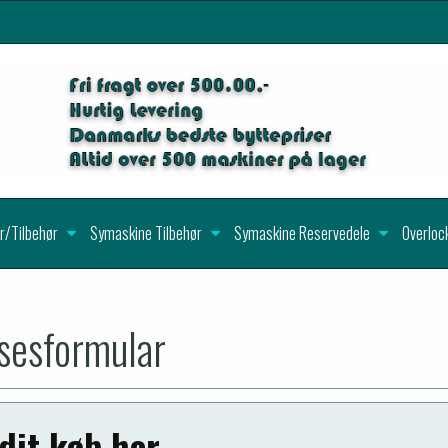
r/Tilbehør
Symaskine Tilbehør
Symaskine Reservedele
Overloc
lsesformular
dit køb her