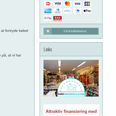
at fortryde købet
Gå til indkøbskurv
Links
på, at vi har