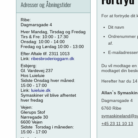
Adresser og Åbningstider
For at fortryde di
Ribe:
Dagmarsgade 4
Dit navn
Hver Mandag, Tirsdag og Fredag
Ordrenummer på
Tirs & Fre: 10:00 - 17:30
Onsdag: 10:00 - 14:00
af.
Fredag og Lørdag 10:00 - 13:00
E-mailadressen,
Efter Aftale tlf. 2311 1013
Link:
ribesbroderioggarn.dk
Esbjerg:
Du vil modtage en 
Gl. Vardevej 237
modtaget din beske
Hos Luieluie
Sidste Onsdag hver måned:
Herefter har du 14 
15:00 - 17:00
Link:
luieluie.dk
Allan`s Symaskin
Symaskiner vil blive afhentet
hver fredag
Dagmarsgade 4
Vejen:
6760 Ribe
Glerups Stof
symaskineland@sy
Nørregade 30
6600 Vejen
+45 23 11 10 13
Sidste Torsdag i måneden:
15:00 - 17:00