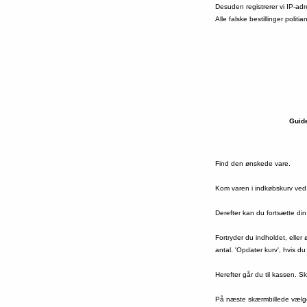
Desuden registrerer vi IP-adr
Alle falske bestillinger politi
Guide 
Find den ønskede vare.
Kom varen i indkøbskurv ved 
Derefter kan du fortsætte di
Fortryder du indholdet, eller
antal. 'Opdater kurv', hvis du
Herefter går du til kassen. S
På næste skærmbillede vælge