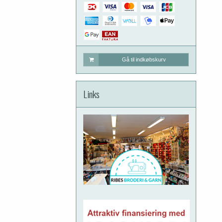
Gå til indkøbskurv
Links