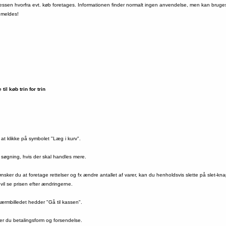
essen hvorfra evt. køb foretages. Informationen finder normalt ingen anvendelse, men kan bruges i
anmeldes!
til køb trin for trin
at klikke på symbolet "Læg i kurv".
n søgning, hvis der skal handles mere.
 ønsker du at foretage rettelser og fx ændre antallet af varer, kan du henholdsvis slette på slet-kn
 vil se prisen efter ændringerne.
kærmbilledet hedder "Gå til kassen".
r du betalingsform og forsendelse.