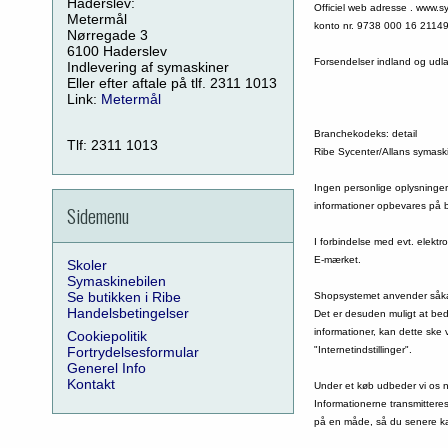
Haderslev:
Officiel web adresse . www.
Metermål
konto nr. 9738 000 16 2114
Nørregade 3
6100 Haderslev
Forsendelser indland og udl
Indlevering af symaskiner
Eller efter aftale på tlf. 2311 1013
Link:
Metermål
Branchekodeks: detail
Tlf: 2311 1013
Ribe Sycenter/Allans symaski
Ingen personlige oplysninger 
informationer opbevares på 
Sidemenu
I forbindelse med evt. elek
E-mærket.
Skoler
Symaskinebilen
Se butikken i Ribe
Shopsystemet anvender såkald
Handelsbetingelser
Det er desuden muligt at be
informationer, kan dette ske
Cookiepolitik
Fortrydelsesformular
"Internetindstillinger".
Generel Info
Kontakt
Under et køb udbeder vi os 
Informationerne transmittere
på en måde, så du senere ka