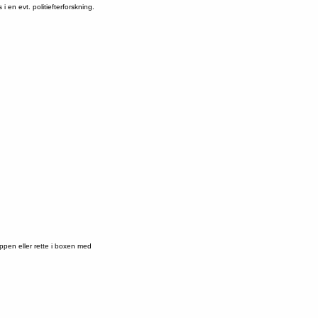
 en evt. politiefterforskning.
appen eller rette i boxen med