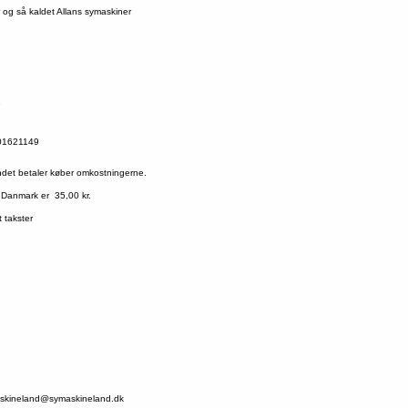
 og så kaldet Allans symaskiner
9
01621149
ndet betaler køber omkostningerne.
 Danmark er 35,00 kr.
 takster
ymaskineland@symaskineland.dk