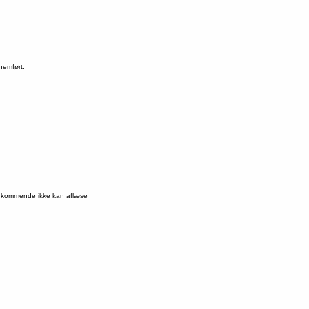
nnemført.
vedkommende ikke kan aflæse