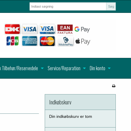
Søg
k Tilbehør/Reservedele
Service/Reparation
Din konto
Indkøbskurv
Din indkøbskurv er tom