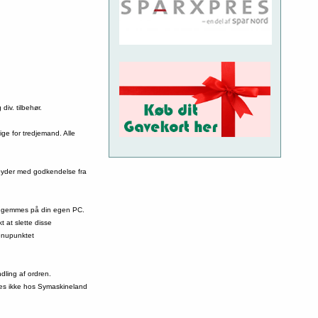
iv. tilbehør.
ige for tredjemand. Alle
dbyder med godkendelse fra
som gemmes på din egen PC.
 at slette disse
menupunktet
dling af ordren.
gres ikke hos Symaskineland