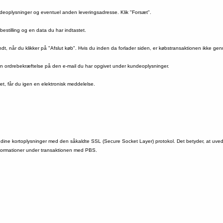
ndeoplysninger og eventuel anden leveringsadresse. Klik "Forsæt".
bestilling og en data du har indtastet.
sendt, når du klikker på "Afslut køb". Hvis du inden da forlader siden, er købstransaktionen ikke ge
en ordrebekræftelse på den e-mail du har opgivet under kundeoplysninger.
ret, får du igen en elektronisk meddelelse.
e dine kortoplysninger med den såkaldte SSL (Secure Socket Layer) protokol. Det betyder, at u
nformationer under transaktionen med PBS.