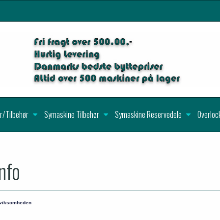
r/Tilbehør
Symaskine Tilbehør
Symaskine Reservedele
Overloc
nfo
 viksomheden