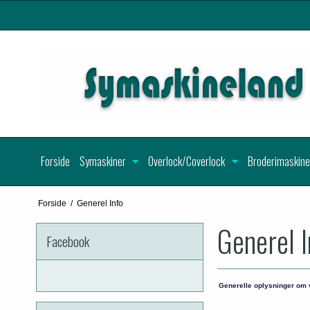
Forside
Symaskiner
Overlock/Coverlock
Broderimaskine
Forside
/
Generel Info
Generel I
Facebook
Generelle oplysninger om