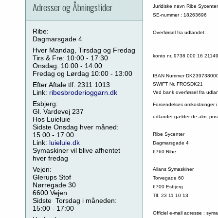
Adresser og Åbningstider
Juridiske navn Ribe Sycenter
SE-nummer : 18263696
Ribe:
Overførsel fra udlandet:
Dagmarsgade 4
Hver Mandag, Tirsdag og Fredag
konto nr. 9738 000 16 2114
Tirs & Fre: 10:00 - 17:30
Onsdag: 10:00 - 14:00
Fredag og Lørdag 10:00 - 13:00
IBAN Nummer DK23973800
Efter Aftale tlf. 2311 1013
SWIFT Nr. FROSDK21
Link:
ribesbroderioggarn.dk
Ved bank overførsel fra udla
Esbjerg:
Forsendelses omkostninger i
Gl. Vardevej 237
udlandet gælder de alm. post
Hos Luieluie
Sidste Onsdag hver måned:
15:00 - 17:00
Ribe Sycenter
Link:
luieluie.dk
Dagmarsgade 4
Symaskiner vil blive afhentet
6760 Ribe
hver fredag
Vejen:
Allans Symaskiner
Glerups Stof
Torvegade 60
Nørregade 30
6700 Esbjerg
6600 Vejen
Tlf. 23 11 10 13
Sidste Torsdag i måneden:
15:00 - 17:00
Officiel e-mail adresse : s