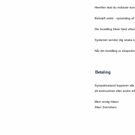
Herefter skal du indtaste ku
Bekræft ordre - opsamling af 
Din bestilling bliver først af
Systemet sender dig straks 
Når din bestilling er ekspede
Betaling
Symaskineland krypterer all
dit kortnummer eller andre i
Med venlig hilsen
Allan Svendsen