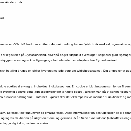
symaskineland .dk
9
and
ner er en ON-LINE butik der er åbent døgnet rundt og har en fysisk butik med salg symaskiner og d
der registreres på Symaskineland, bliver på noget tidspunkt overdraget, solgt eller gjort tilgængel
betryggende vis, og er kun tilgængelige for betroede medarbejdere hos Symaskineland.
tronisk betaling bruges en sikker krypteret metode gennem Webshopsystemet. Det er godkendt u
te cookies til styring af indholdet i indkøbsvognen. En cookie er blot betegnelsen for en fil 
de systemet gemme egne adresseoplysninger til næste besøg . Ønsker man på et senere tidspunkt
 via browserindstillingerne. I Internet Explorer sker det eksempelvis via menuen "Funktioner" og 
navn, adresse, telefonnummer og emailadresse. Disse informationer bruges udelukkende til behan
s og lagres elektronisk på ukrypteret form, og gemmes i 5 år. Selve "kontrakten" (købsaftalen) la
n logge dig ind og se/ændre status.