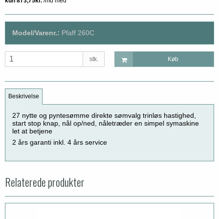
Model/Varenr.:
Pfaff 260C
stk.
Køb
Beskrivelse
27 nytte og pyntesømme direkte sømvalg trinløs hastighed,
start stop knap, nål op/ned, nåletræder en simpel symaskine
let at betjene
2 års garanti inkl. 4 års service
Relaterede produkter