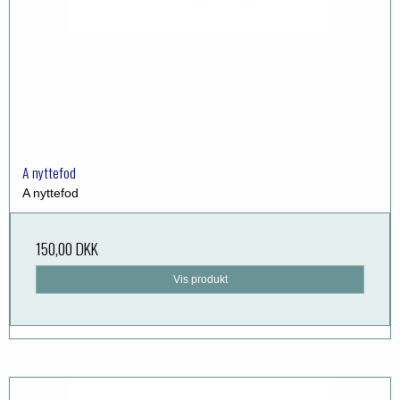
A nyttefod
A nyttefod
150,00 DKK
Vis produkt