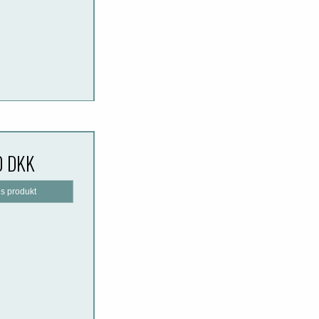
0 DKK
is produkt