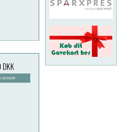
0 DKK
is produkt