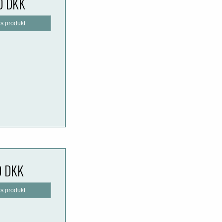
0 DKK
is produkt
0 DKK
is produkt