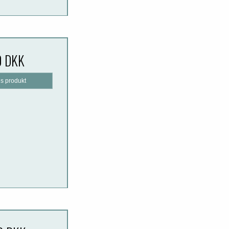
0 DKK
is produkt