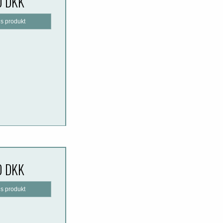
0 DKK
is produkt
0 DKK
is produkt