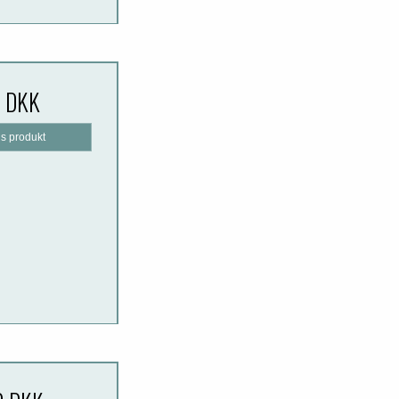
0 DKK
is produkt