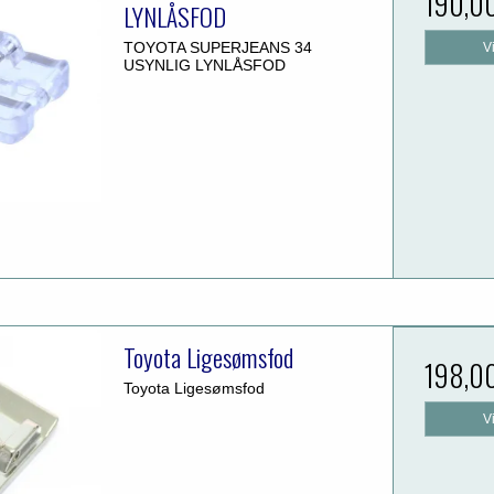
190,0
LYNLÅSFOD
TOYOTA SUPERJEANS 34
V
USYNLIG LYNLÅSFOD
Toyota Ligesømsfod
198,0
Toyota Ligesømsfod
V