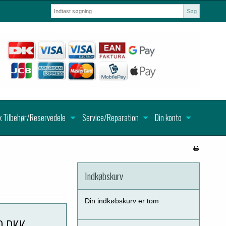
Søg
k Tilbehør/Reservedele
Service/Reparation
Din konto
Indkøbskurv
Din indkøbskurv er tom
0 DKK