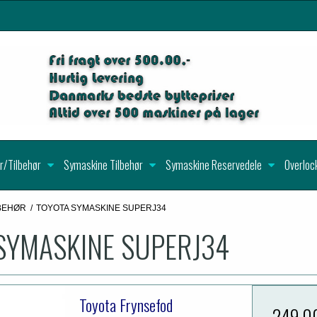
r/Tilbehør
Symaskine Tilbehør
Symaskine Reservedele
Overloc
LBEHØR
/
TOYOTA SYMASKINE SUPERJ34
SYMASKINE SUPERJ34
Toyota Frynsefod
249,0