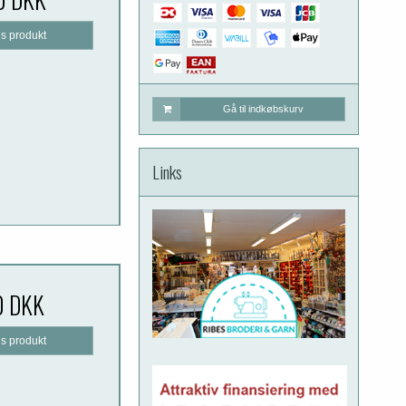
is produkt
Gå til indkøbskurv
Links
0 DKK
is produkt