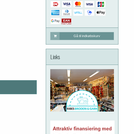
Gå til indkøbskurv
Links