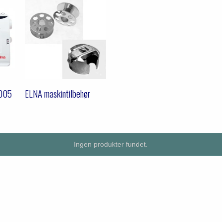
005
ELNA maskintilbehør
Ingen produkter fundet.