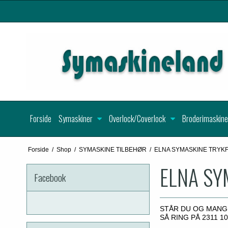
Forside
Symaskiner
Overlock/Coverlock
Broderimaskine
Forside
/
Shop
/
SYMASKINE TILBEHØR
/
ELNA SYMASKINE TRYK
ELNA SY
Facebook
STÅR DU OG MANG
SÅ RING PÅ 2311 