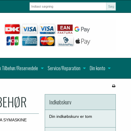
Søg
k Tilbehør/Reservedele
Service/Reparation
Din konto
LBEHØR
Indkøbskurv
Din indkøbskurv er tom
A SYMASKINE