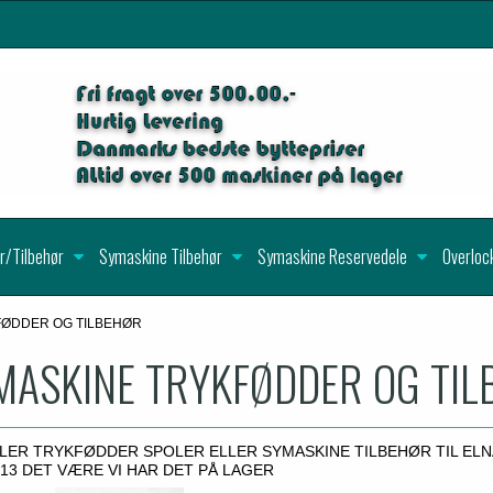
r/Tilbehør
Symaskine Tilbehør
Symaskine Reservedele
Overloc
FØDDER OG TILBEHØR
MASKINE TRYKFØDDER OG TI
LER TRYKFØDDER SPOLER ELLER SYMASKINE TILBEHØR TIL ELN
1013 DET VÆRE VI HAR DET PÅ LAGER