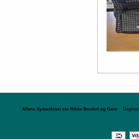
Allans Symaskiner c/o Ribes Broderi og Garn
Dagmar