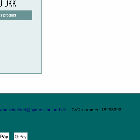
0 DKK
is produkt
ymaskineland@symaskineland.dk
CVR-nummer
:
18263696