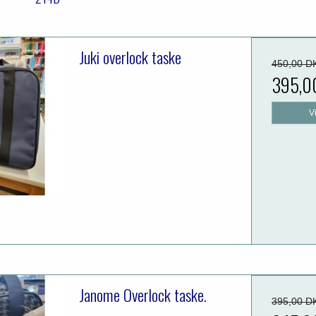
Juki overlock taske
450,00 D
395,0
V
Janome Overlock taske.
395,00 D