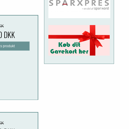
KK
0 DKK
is produkt
KK