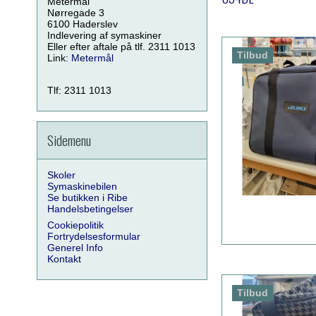
Metermål
Nørregade 3
6100 Haderslev
Indlevering af symaskiner
Eller efter aftale på tlf. 2311 1013
Tilbud
Link:
Metermål
Tlf: 2311 1013
Sidemenu
Skoler
Symaskinebilen
Se butikken i Ribe
Handelsbetingelser
Cookiepolitik
Fortrydelsesformular
Generel Info
Kontakt
Tilbud