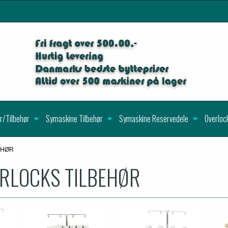
r/Tilbehør
Symaskine Tilbehør
Symaskine Reservedele
Overloc
EHØR
ERLOCKS TILBEHØR