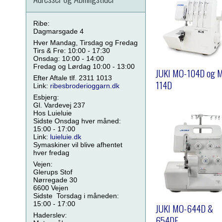
Ribe:
Dagmarsgade 4
Hver Mandag, Tirsdag og Fredag
Tirs & Fre: 10:00 - 17:30
Onsdag: 10:00 - 14:00
Fredag og Lørdag 10:00 - 13:00
JUKI MO-104D og 
Efter Aftale tlf. 2311 1013
114D
Link:
ribesbroderioggarn.dk
Esbjerg:
Gl. Vardevej 237
Hos Luieluie
Sidste Onsdag hver måned:
15:00 - 17:00
Link:
luieluie.dk
Symaskiner vil blive afhentet
hver fredag
Vejen:
Glerups Stof
Nørregade 30
6600 Vejen
Sidste Torsdag i måneden:
15:00 - 17:00
JUKI MO-644D &
Haderslev:
654DE