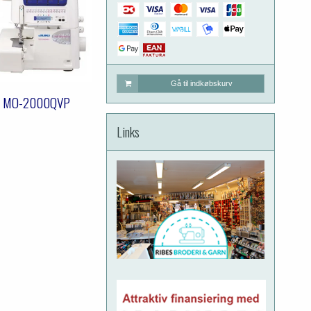
Gå til indkøbskurv
I MO-2000QVP
Links