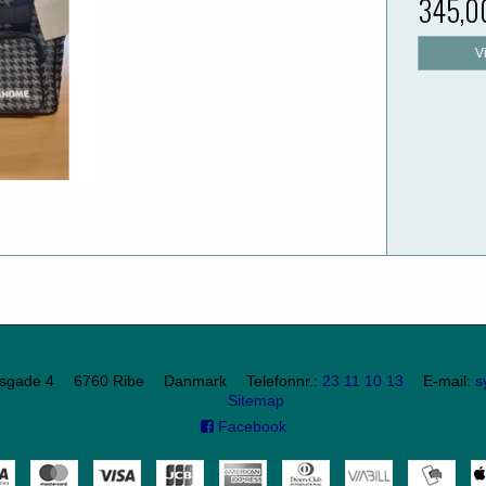
345,0
V
sgade 4
6760 Ribe
Danmark
Telefonnr.
:
23 11 10 13
E-mail
:
s
Sitemap
Facebook