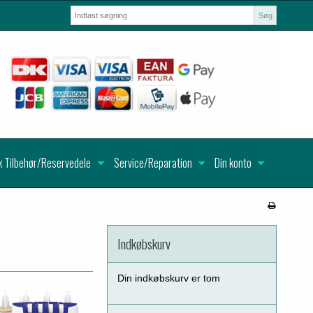
Søg
k Tilbehør/Reservedele
Service/Reparation
Din konto
Indkøbskurv
Din indkøbskurv er tom