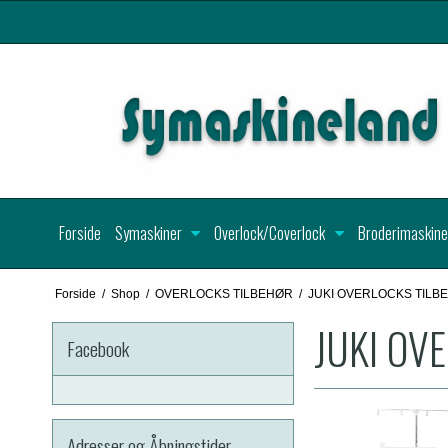
Forside
Symaskiner
Overlock/Coverlock
Broderimaskine
Forside
/
Shop
/
OVERLOCKS TILBEHØR
/
JUKI OVERLOCKS TILB
JUKI OV
Facebook
Adresser og Åbningstider