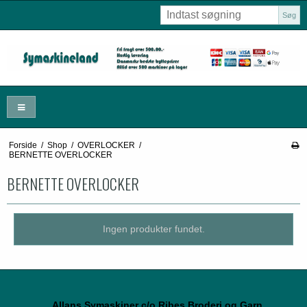
Søg
Forside
/
Shop
/
OVERLOCKER
/
BERNETTE OVERLOCKER
BERNETTE OVERLOCKER
Ingen produkter fundet.
Allans Symaskiner c/o Ribes Broderi og Garn