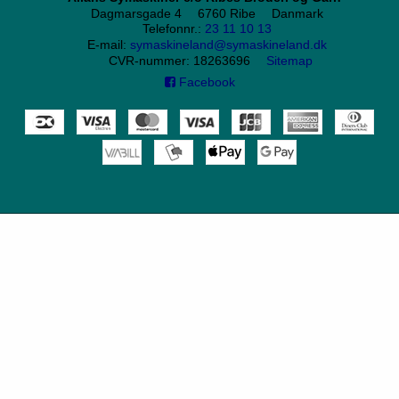
Dagmarsgade 4
6760 Ribe
Danmark
Telefonnr.
:
23 11 10 13
E-mail
:
symaskineland@symaskineland.dk
CVR-nummer
:
18263696
Sitemap
Facebook