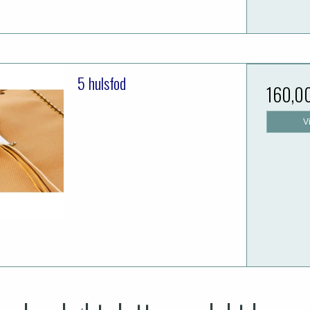
5 hulsfod
160,0
V