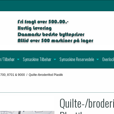
r/Tilbehør
Symaskine Tilbehør
Symaskine Reservedele
Overloc
8700, 8701 & 9000
/
Quilte-/broderifod Plastik
Quilte-/broder