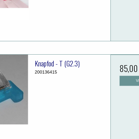
Knapfod - T (G2.3)
85,00
200136415
V