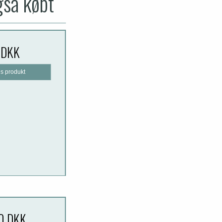
gså købt
 DKK
is produkt
0 DKK