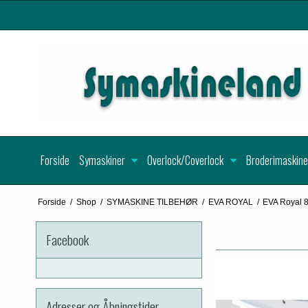
Forside
Symaskiner
Overlock/Coverlock
Broderimaskine
Forside
/
Shop
/
SYMASKINE TILBEHØR
/
EVA ROYAL
/
EVA Royal 
Facebook
Adresser og Åbningstider