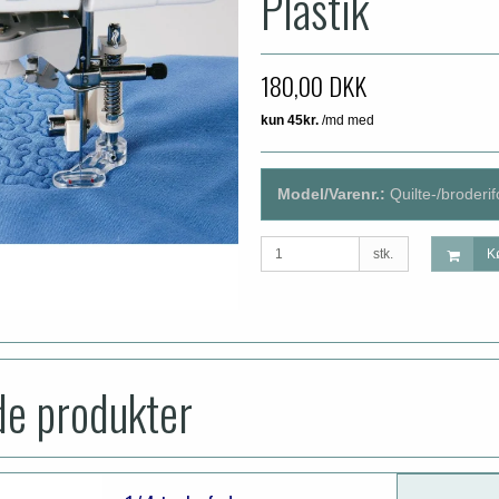
Plastik
180,00 DKK
Model/Varenr.:
Quilte-/broderif
stk.
K
de produkter