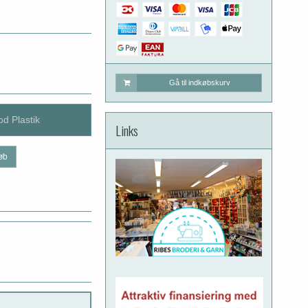
Gå til indkøbskurv
od Plastik
Links
øb