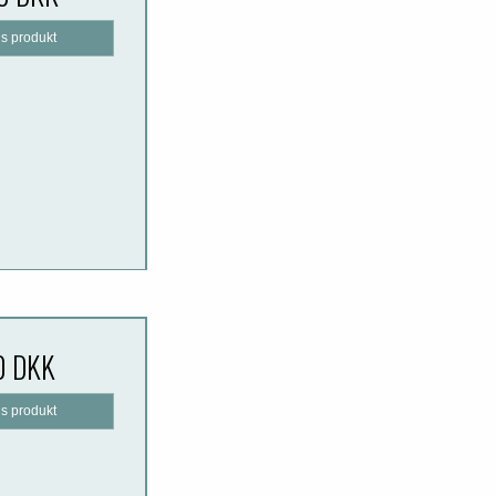
is produkt
0 DKK
is produkt