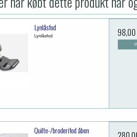
r har købt dette produkt har o
Lynlåsfod
98,00
Lynlåsfod
V
Quilte-/broderifod åben
280,0