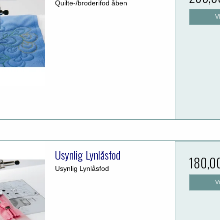
Quilte-/broderifod åben
V
Usynlig Lynlåsfod
180,0
Usynlig Lynlåsfod
V