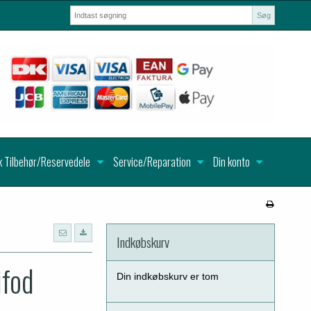
Søg
k Tilbehør/Reservedele
Service/Reparation
Din konto
Indkøbskurv
ifod
Din indkøbskurv er tom