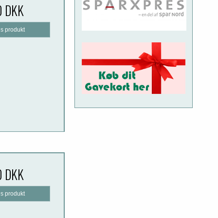
0 DKK
is produkt
0 DKK
is produkt