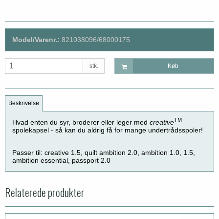
Model/Varenr.:
821038096/68000175
stk.
Køb
Beskrivelse
TM
Hvad enten du syr, broderer eller leger med
creative
spolekapsel - så kan du aldrig få for mange undertrådsspoler!
Passer til: creative 1.5, quilt ambition 2.0, ambition 1.0, 1.5,
ambition essential, passport 2.0
Relaterede produkter