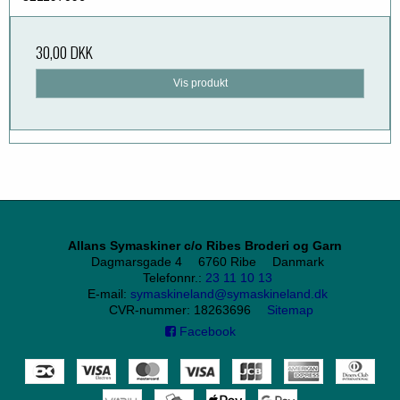
30,00 DKK
Vis produkt
Allans Symaskiner c/o Ribes Broderi og Garn
Dagmarsgade 4
6760 Ribe
Danmark
Telefonnr.
:
23 11 10 13
E-mail
:
symaskineland@symaskineland.dk
CVR-nummer
:
18263696
Sitemap
Facebook