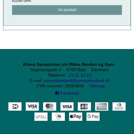
Vis produkt
Allans Symaskiner c/o Ribes Broderi og Garn
Dagmarsgade 4
6760 Ribe
Danmark
Telefonnr.
:
23 11 10 13
E-mail
:
symaskineland@symaskineland.dk
CVR-nummer
:
18263696
Sitemap
Facebook