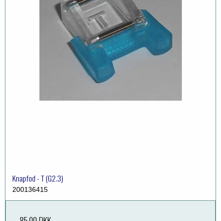
Knapfod - T (G2.3)
200136415
85,00 DKK