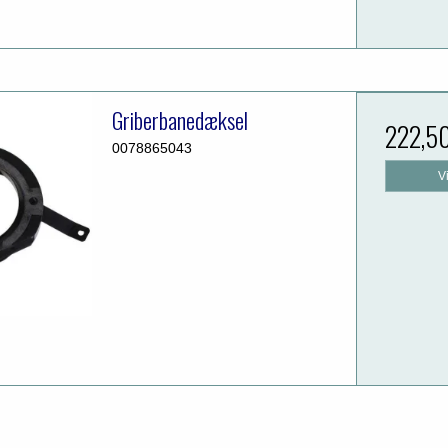
Griberbanedæksel
222,5
0078865043
V