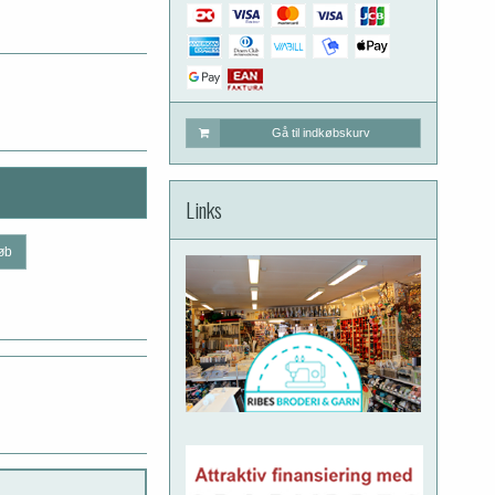
Gå til indkøbskurv
Links
øb