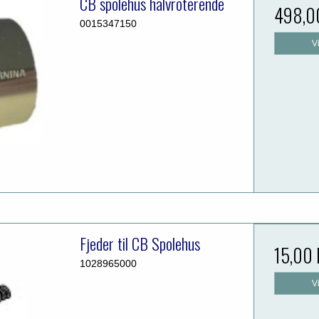
CB spolehus halvroterende
498,0
0015347150
V
Fjeder til CB Spolehus
15,00
1028965000
V