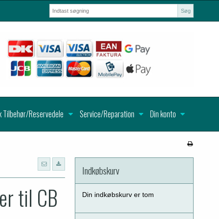
Søg
k Tilbehør/Reservedele
Service/Reparation
Din konto
Indkøbskurv
r til CB
Din indkøbskurv er tom