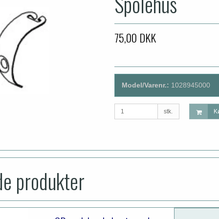
Spolehus
75,00 DKK
Model/Varenr.:
1028945000
stk.
K
de produkter