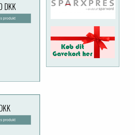
0 DKK
is produkt
 DKK
is produkt