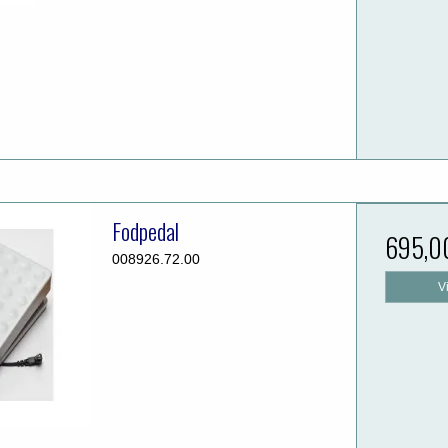
Fodpedal
695,0
008926.72.00
V