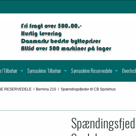
r/Tilbehør
Symaskine Tilbehør
Symaskine Reservedele
Overloc
NE RESERVEDELE
/
Bernina 210
/
Spændingsfjeder til CB Spolehus
Spændingsfjede