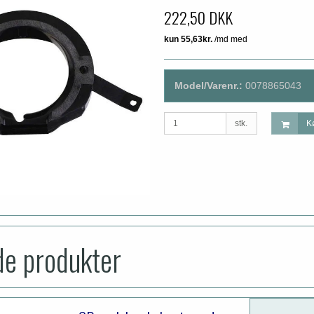
222,50 DKK
Model/Varenr.:
0078865043
stk.
K
de produkter