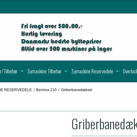
r/Tilbehør
Symaskine Tilbehør
Symaskine Reservedele
Overloc
NE RESERVEDELE
/
Bernina 210
/
Griberbanedæksel
Griberbanedæk