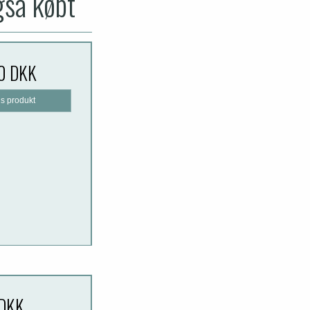
gså købt
0 DKK
is produkt
 DKK