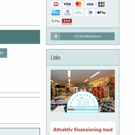
Gå til indkøbskurv
øb
Links