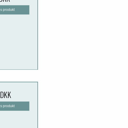
is produkt
 DKK
is produkt