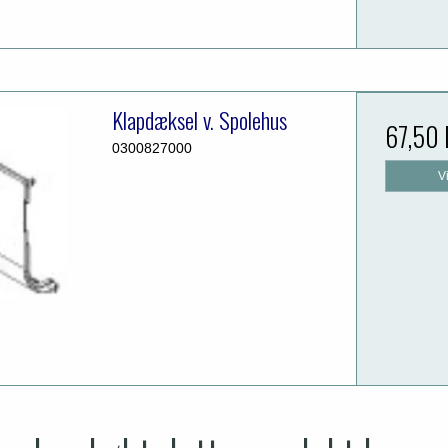
Klapdæksel v. Spolehus
67,50
0300827000
V