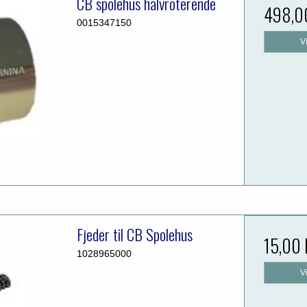
CB spolehus halvroterende
498,0
0015347150
V
Fjeder til CB Spolehus
15,00
1028965000
V