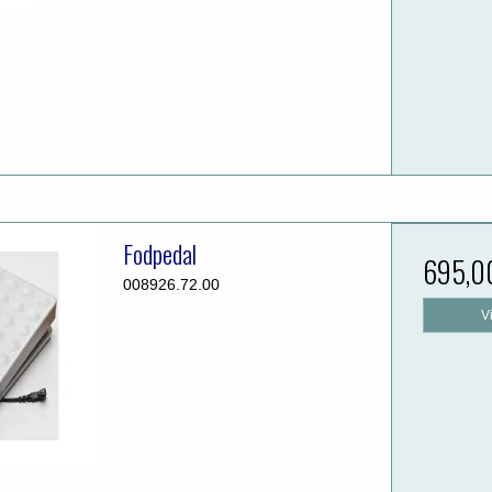
Fodpedal
695,0
008926.72.00
V