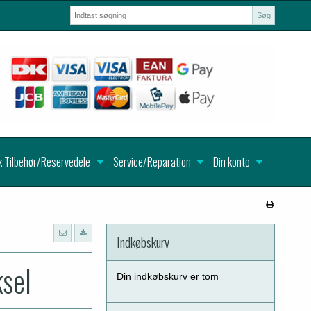
Søg
k Tilbehør/Reservedele
Service/Reparation
Din konto
Indkøbskurv
sel
Din indkøbskurv er tom