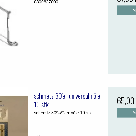
0300827000
V
schmetz 80'er universal nåle
65,00
10 stk.
schemtz 80\\\\\\\'er nåle 10 stk
V