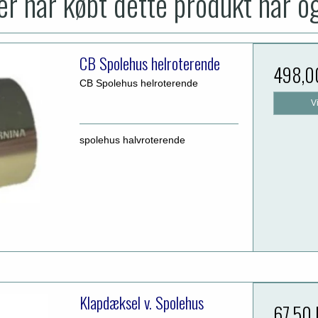
r har købt dette produkt har o
CB Spolehus helroterende
498,0
CB Spolehus helroterende
V
spolehus halvroterende
Klapdæksel v. Spolehus
67,50