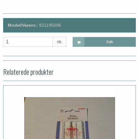
Model/Varenr.:
821195096
stk.
Køb
Relaterede produkter