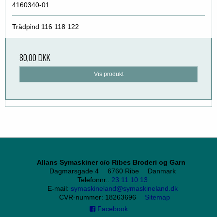
4160340-01
Trådpind 116 118 122
80,00 DKK
Vis produkt
Allans Symaskiner c/o Ribes Broderi og Garn
Dagmarsgade 4
6760 Ribe
Danmark
Telefonnr.
:
23 11 10 13
E-mail
:
symaskineland@symaskineland.dk
CVR-nummer
:
18263696
Sitemap
Facebook