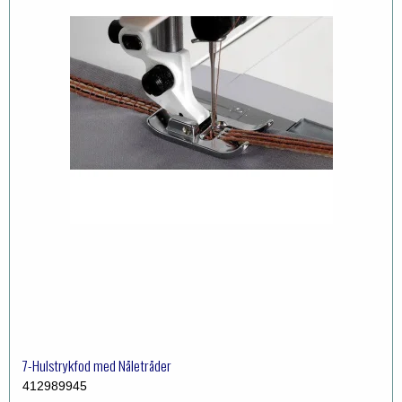
7-Hulstrykfod med Nåletråder
412989945