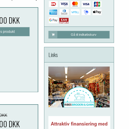
,00 DKK
is produkt
Gå til indkøbskurv
Links
 DKK
,00 DKK