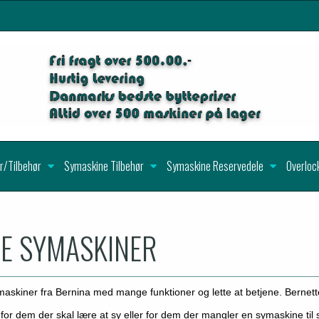
r/Tilbehør
Symaskine Tilbehør
Symaskine Reservedele
Overloc
E SYMASKINER
ymaskiner fra Bernina med mange funktioner og lette at betjene. Berne
or dem der skal lære at sy eller for dem der mangler en symaskine til 