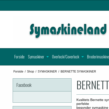
Forside
Symaskiner
Overlock/Coverlock
Broderimaskine
Forside
/
Shop
/
SYMASKINER
/
BERNETTE SYMASKINER
BERNETT
Facebook
Kvalitets Bernette s
perfekte
begynder symaskine f