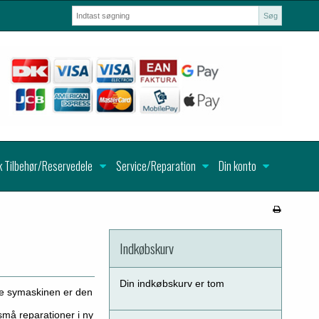
Søg
k Tilbehør/Reservedele
Service/Reparation
Din konto
Indkøbskurv
Din indkøbskurv er tom
tte symaskinen er den
små reparationer i ny