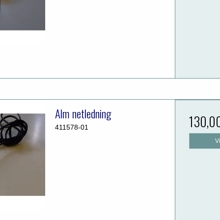
Alm netledning
130,0
411578-01
V