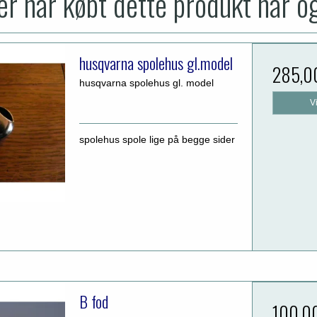
r har købt dette produkt har o
husqvarna spolehus gl.model
285,0
husqvarna spolehus gl. model
V
spolehus spole lige på begge sider
B fod
100,0