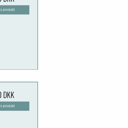
is produkt
0 DKK
is produkt