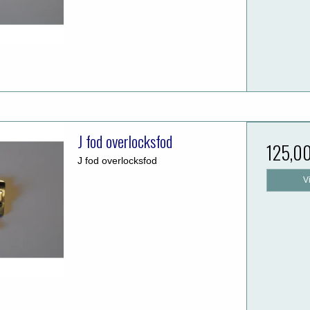
J fod overlocksfod
125,0
J fod overlocksfod
V