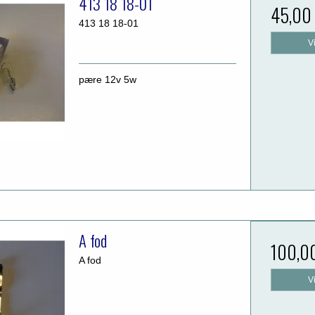
413 18 18-01
45,00
413 18 18-01
V
pære 12v 5w
A fod
100,0
A fod
V