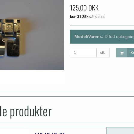
125,00 DKK
Model/Varenr.:
D fod oplægnin
stk.
K
de produkter