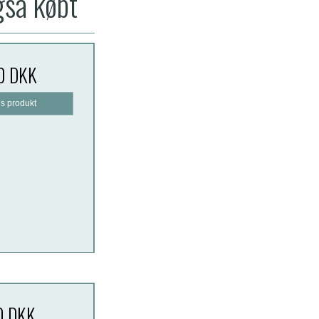
gså købt
0 DKK
is produkt
0 DKK