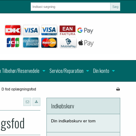
Søg
k Tilbehør/Reservedele
Service/Reparation
Din konto
D fod oplægningsfod
Indkøbskurv
ngsfod
Din indkøbskurv er tom