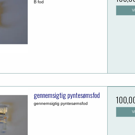
B fod
V
gennemsigtig pyntesømsfod
100,0
gennemsigtig pyntesømsfod
V