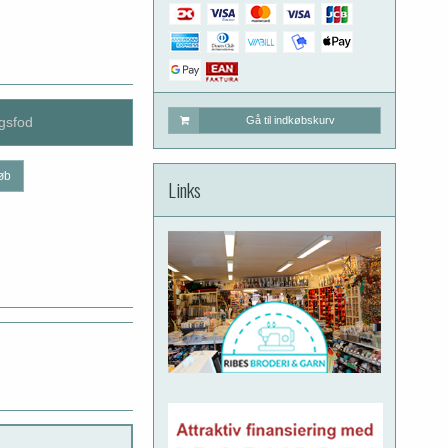
gsfod
Gå til indkøbskurv
øb
Links