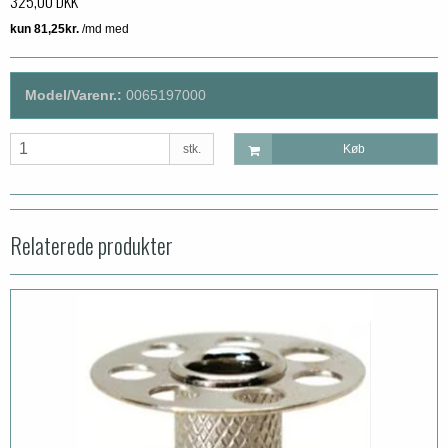
325,00 DKK
Model/Varenr.:
0065197000
stk.
Køb
Relaterede produkter