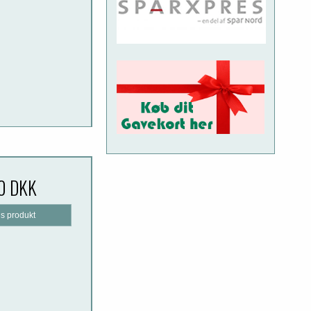
0 DKK
is produkt