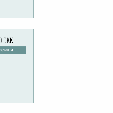
0 DKK
is produkt