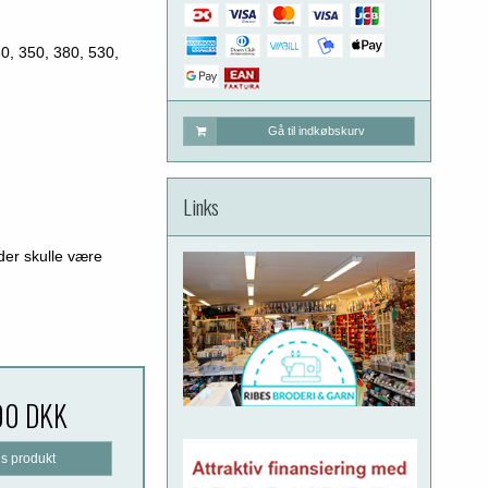
0, 350, 380, 530,
Gå til indkøbskurv
Links
 der skulle være
00 DKK
is produkt