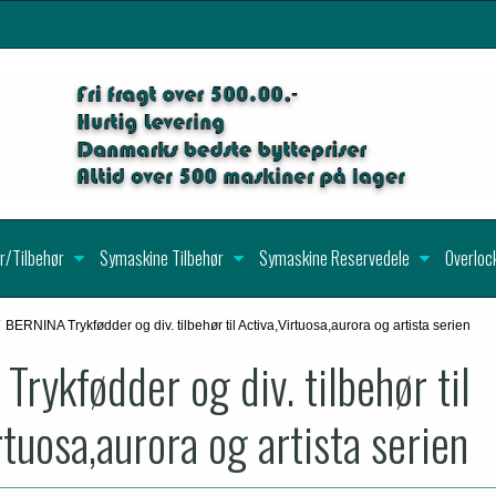
r/Tilbehør
Symaskine Tilbehør
Symaskine Reservedele
Overloc
BERNINA Trykfødder og div. tilbehør til Activa,Virtuosa,aurora og artista serien
rykfødder og div. tilbehør til
rtuosa,aurora og artista serien