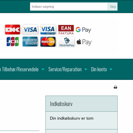
Søg
k Tilbehør/Reservedele
Service/Reparation
Din konto
Indkøbskurv
Din indkøbskurv er tom