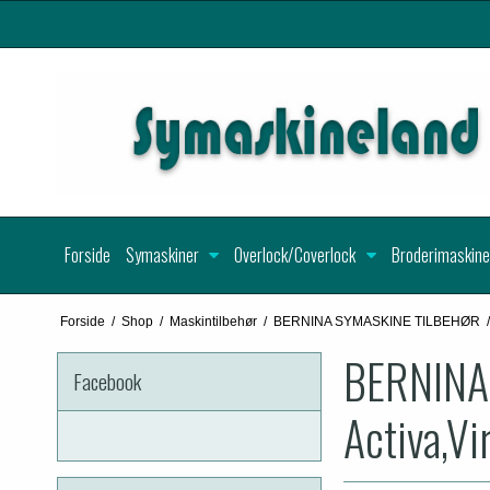
Forside
Symaskiner
Overlock/Coverlock
Broderimaskine
Forside
/
Shop
/
Maskintilbehør
/
BERNINA SYMASKINE TILBEHØR
/
BERNINA T
Facebook
Activa,Vi