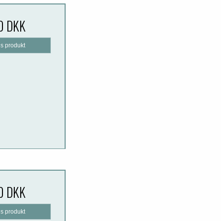
0 DKK
is produkt
0 DKK
is produkt