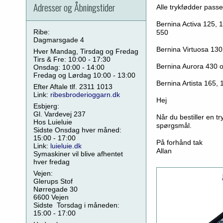
Adresser og Åbningstider
Alle trykfødder passe
Bernina Activa 125, 
Ribe:
550
Dagmarsgade 4
Bernina Virtuosa 130
Hver Mandag, Tirsdag og Fredag
Tirs & Fre: 10:00 - 17:30
Bernina Aurora 430 
Onsdag: 10:00 - 14:00
Fredag og Lørdag 10:00 - 13:00
Bernina Artista 165,
Efter Aftale tlf. 2311 1013
Link:
ribesbroderioggarn.dk
Hej
Esbjerg:
Gl. Vardevej 237
Når du bestiller en t
Hos Luieluie
spørgsmål.
Sidste Onsdag hver måned:
15:00 - 17:00
På forhånd tak
Link:
luieluie.dk
Allan
Symaskiner vil blive afhentet
hver fredag
Vejen:
Glerups Stof
Nørregade 30
6600 Vejen
Sidste Torsdag i måneden:
15:00 - 17:00