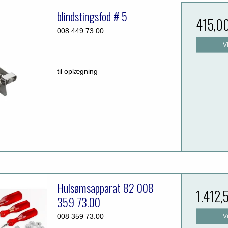
blindstingsfod # 5
415,0
008 449 73 00
V
til oplægning
Hulsømsapparat 82 008
1.412,
359 73.00
008 359 73.00
V