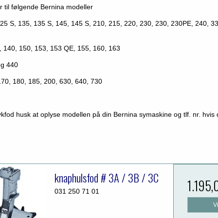
r til følgende Bernina modeller
125 S, 135, 135 S, 145, 145 S, 210, 215, 220, 230, 230, 230PE, 240, 33
, 140, 150, 153, 153 QE, 155, 160, 163
og 440
 170, 180, 185, 200, 630, 640, 730
rykfod husk at oplyse modellen på din Bernina symaskine og tlf. nr. hvis
knaphulsfod # 3A / 3B / 3C
1.195,
031 250 71 01
V