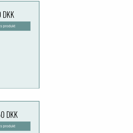
0 DKK
is produkt
50 DKK
is produkt