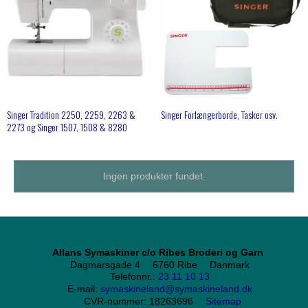
Singer Tradition 2250, 2259, 2263 &
Singer Forlængerborde, Tasker osv.
2273 og Singer 1507, 1508 & 8280
Ingen produkter fundet.
Allans Symaskiner c/o Ribes Broderi og Garn
Dagmarsgade 4
6760 Ribe
Danmark
Telefonnr.
:
23 11 10 13
E-mail
:
symaskineland@symaskineland.dk
CVR-nummer
:
18263696
Sitemap