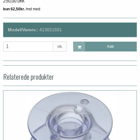
250,00 DKK
Model/Varenr.:
413021501
stk.
Køb
Relaterede produkter