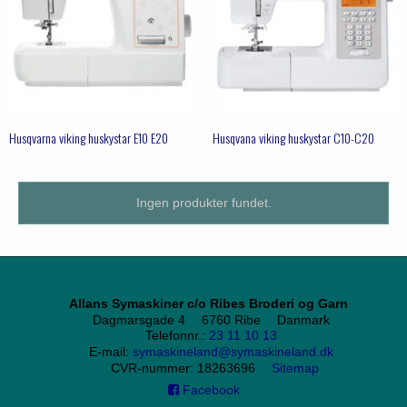
Husqvarna viking huskystar E10 E20
Husqvana viking huskystar C10-C20
Ingen produkter fundet.
Allans Symaskiner c/o Ribes Broderi og Garn
Dagmarsgade 4
6760 Ribe
Danmark
Telefonnr.
:
23 11 10 13
E-mail
:
symaskineland@symaskineland.dk
CVR-nummer
:
18263696
Sitemap
Facebook