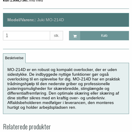
Model/Varenr.:
Juki MO-214D
stk.
Køb
Beskrivelse
MO-214D er en robust og kompakt overlocker, der er uden
sidestykke.
De indbyggede nyttige funktioner gør også
overlocking til en oplevelse for dig.
MO-214D har en praktisk
trådningshjælp til den nederste griber og professionelle
justeringsmuligheder for skærebredde, stinglængde og
differentialfremføring.
Den optimale skæring eller skæring af
dine stoffer sikres med en kraftig over- og underkniv.
Affaldsbeholderen medfølger i leverancen, den monteres
hurtigt og holder arbejdspladsen ren.
Relaterede produkter