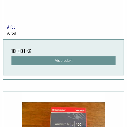
A fod
A fod
100,00 DKK
Vis produkt