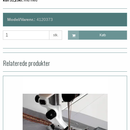
Model/Varenr.:
4120373
stk.
Køb
Relaterede produkter