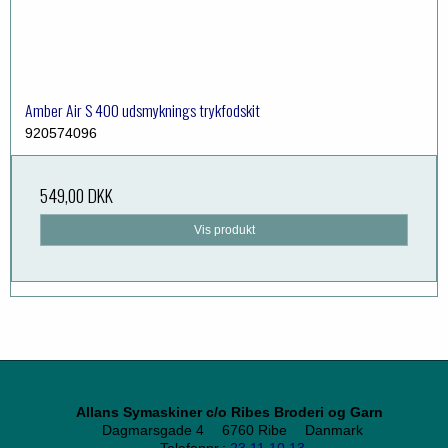
Amber Air S 400 udsmyknings trykfodskit
920574096
549,00 DKK
Vis produkt
Allans Symaskiner c/o Ribes Broderi og Garn
Dagmarsgade 4
6760 Ribe
Danmark
Telefonnr.
:
23 11 10 13