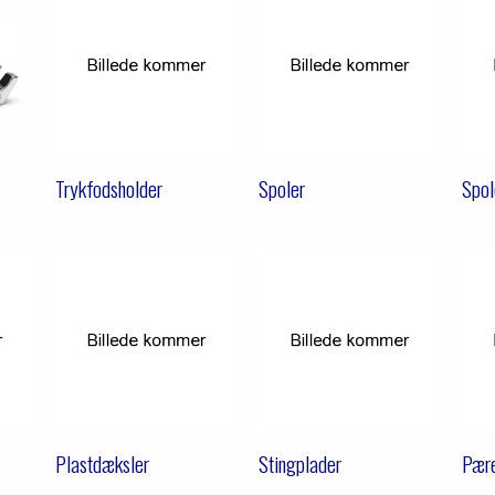
Trykfodsholder
Spoler
Spol
Plastdæksler
Stingplader
Pær