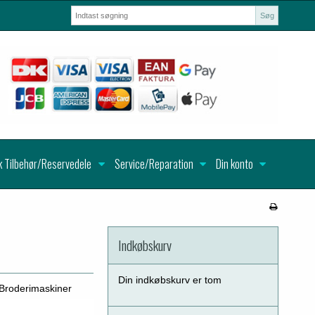
Søg
k Tilbehør/Reservedele
Service/Reparation
Din konto
Indkøbskurv
Din indkøbskurv er tom
& Broderimaskiner