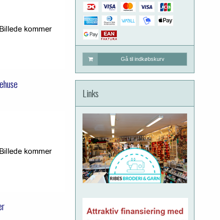
Gå til indkøbskurv
ehuse
Links
er