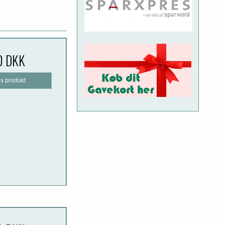
0 DKK
is produkt