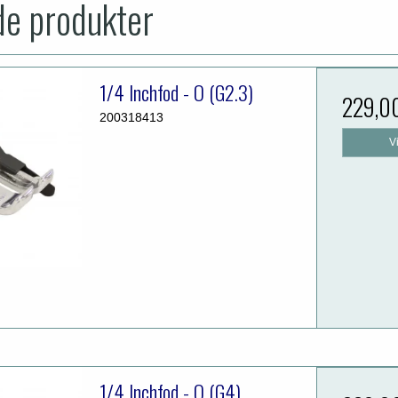
de produkter
1/4 Inchfod - O (G2.3)
229,0
200318413
V
1/4 Inchfod - O (G4)