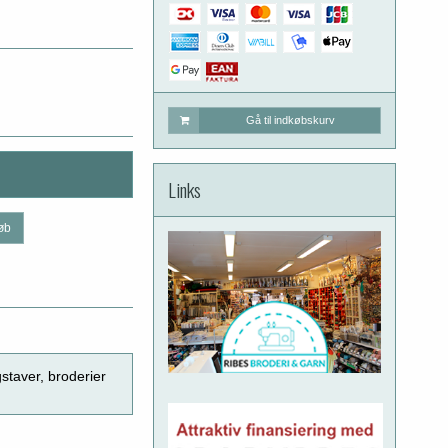
Gå til indkøbskurv
Links
øb
gstaver, broderier