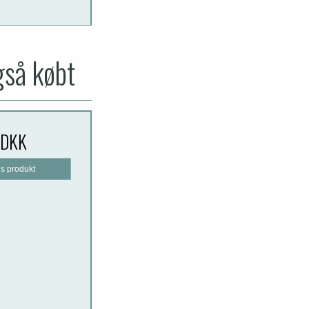
gså købt
 DKK
is produkt