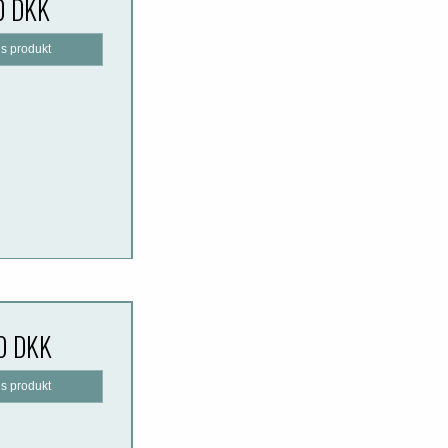
0 DKK
is produkt
0 DKK
is produkt