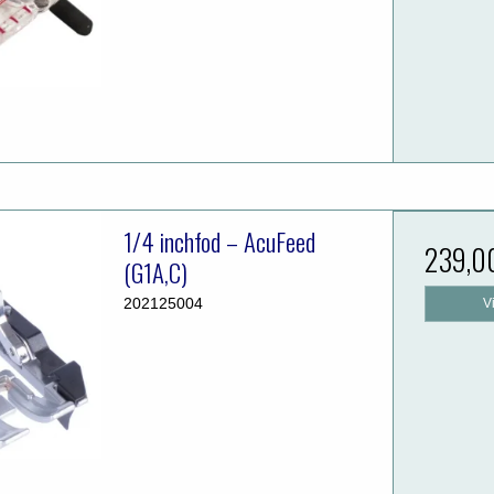
1/4 inchfod – AcuFeed
239,0
(G1A,C)
202125004
V