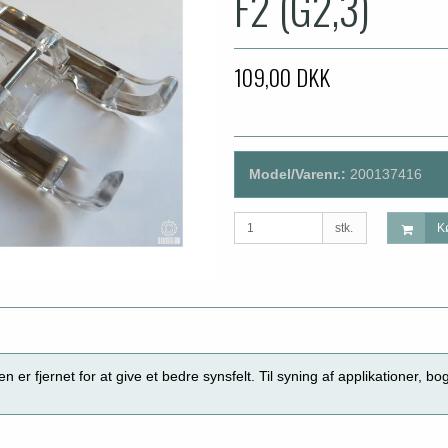
F2 (G2,3)
109,00 DKK
Model/Varenr.:
200137416
stk.
K
n er fjernet for at give et bedre synsfelt. Til syning af applikationer, bo