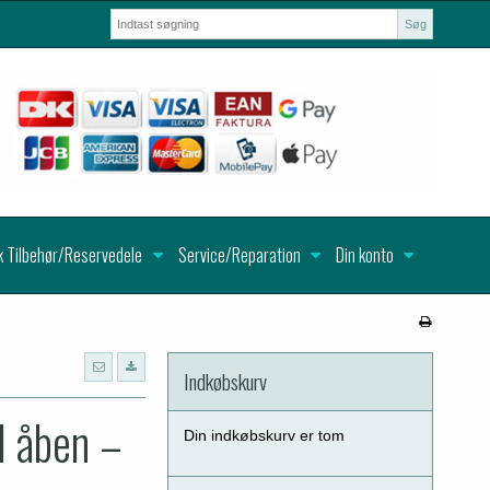
Søg
k Tilbehør/Reservedele
Service/Reparation
Din konto
Indkøbskurv
d åben –
Din indkøbskurv er tom