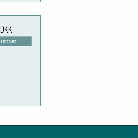
 DKK
is produkt