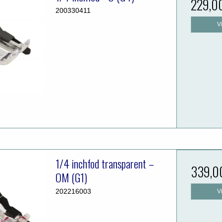
229,0
200330411
V
1/4 inchfod transparent –
339,0
OM (G1)
202216003
V