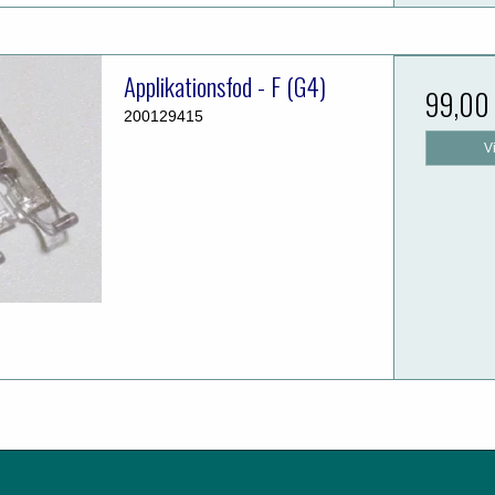
Applikationsfod - F (G4)
99,00
200129415
V