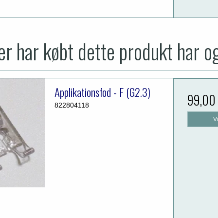
r har købt dette produkt har o
Applikationsfod - F (G2.3)
99,00
822804118
V