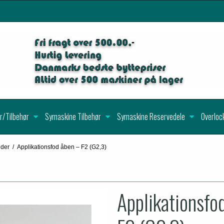
r/Tilbehør
Symaskine Tilbehør
Symaskine Reservedele
Overloc
dder
/
Applikationsfod åben – F2 (G2,3)
Applikationsfo