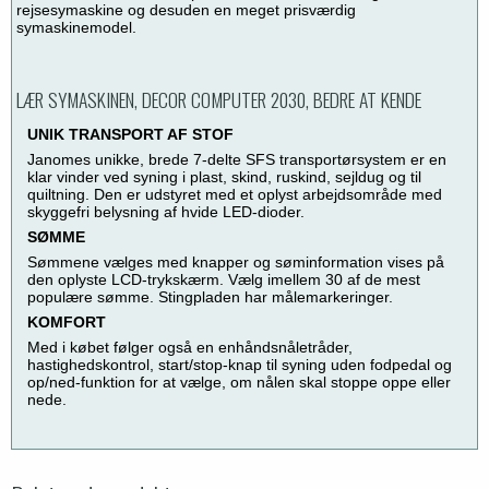
rejsesymaskine og desuden en meget prisværdig
symaskinemodel.
LÆR SYMASKINEN, DECOR COMPUTER 2030, BEDRE AT KENDE
UNIK TRANSPORT AF STOF
Janomes unikke, brede 7-delte SFS transportørsystem er en
klar vinder ved syning i plast, skind, ruskind, sejldug og til
quiltning. Den er udstyret med et oplyst arbejdsområde med
skyggefri belysning af hvide LED-dioder.
SØMME
Sømmene vælges med knapper og søminformation vises på
den oplyste LCD-trykskærm. Vælg imellem 30 af de mest
populære sømme. Stingpladen har målemarkeringer.
KOMFORT
Med i købet følger også en enhåndsnåletråder,
hastighedskontrol, start/stop-knap til syning uden fodpedal og
op/ned-funktion for at vælge, om nålen skal stoppe oppe eller
nede.