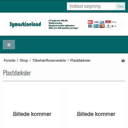
Søg
Forside
/
Shop
/
Tilbehør/Reservedele
/
Plastdæksler
Plastdæksler