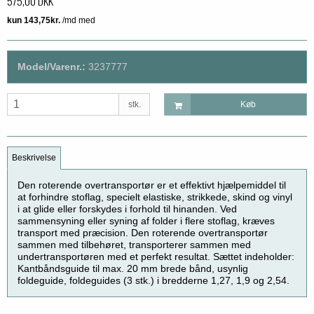
575,00 DKK
Model/Varenr.:
3237777
stk.
Køb
Beskrivelse
Den roterende overtransportør er et effektivt hjælpemiddel til
at forhindre stoflag, specielt elastiske, strikkede, skind og vinyl
i at glide eller forskydes i forhold til hinanden. Ved
sammensyning eller syning af folder i flere stoflag, kræves
transport med præcision. Den roterende overtransportør
sammen med tilbehøret, transporterer sammen med
undertransportøren med et perfekt resultat. Sættet indeholder:
Kantbåndsguide til max. 20 mm brede bånd, usynlig
foldeguide, foldeguides (3 stk.) i bredderne 1,27, 1,9 og 2,54.