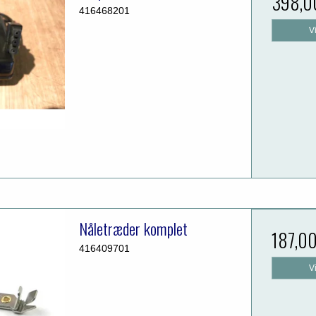
398,0
416468201
V
Nåletræder komplet
187,0
416409701
V