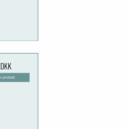
 DKK
is produkt