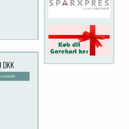
0 DKK
is produkt