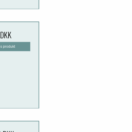
 DKK
is produkt