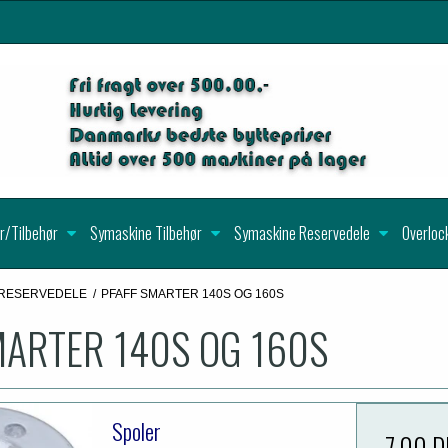
r/Tilbehør
Symaskine Tilbehør
Symaskine Reservedele
Overloc
 RESERVEDELE
/
PFAFF SMARTER 140S OG 160S
MARTER 140S OG 160S
Spoler
7,00 