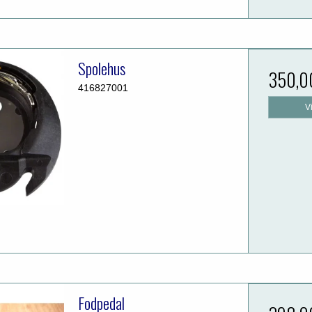
Spolehus
350,0
416827001
V
Fodpedal