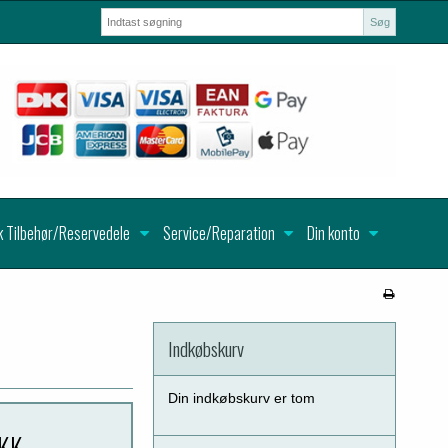
Søg
k Tilbehør/Reservedele
Service/Reparation
Din konto
Indkøbskurv
Din indkøbskurv er tom
DKK