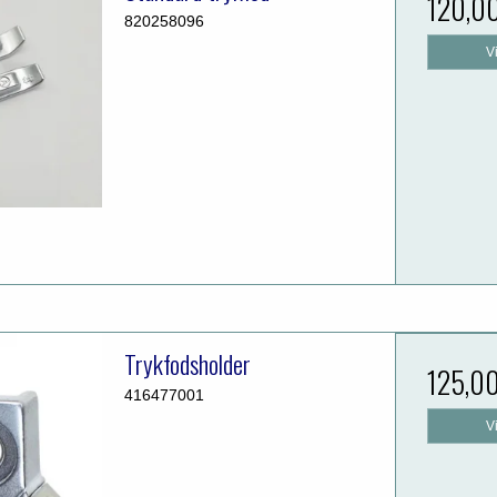
120,0
820258096
V
Trykfodsholder
125,0
416477001
V