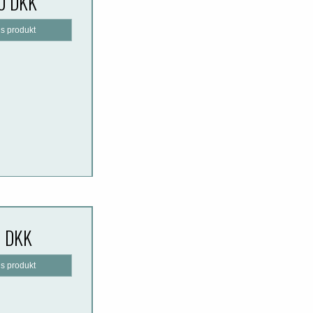
0 DKK
is produkt
0 DKK
is produkt