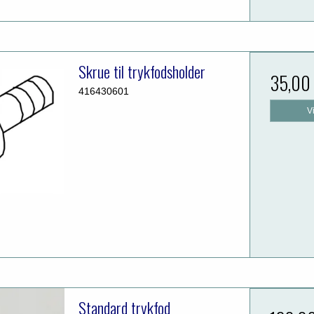
Skrue til trykfodsholder
35,00
416430601
V
Standard trykfod