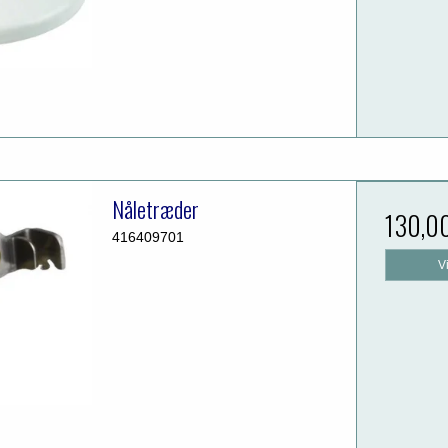
Nåletræder
130,0
416409701
V