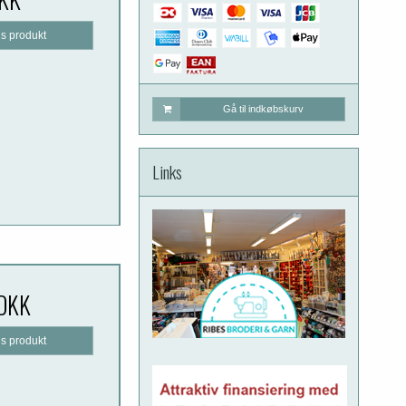
is produkt
Gå til indkøbskurv
Links
 DKK
is produkt