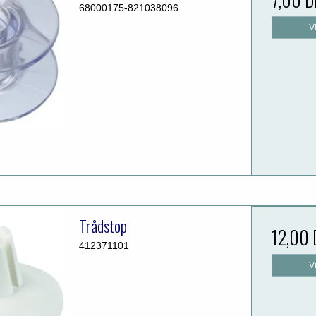
68000175-821038096
V
Trådstop
12,00
412371101
V