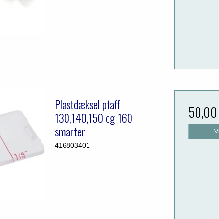
Plastdæksel pfaff
50,00
130,140,150 og 160
smarter
V
416803401