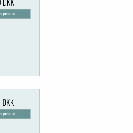
0 DKK
is produkt
0 DKK
is produkt