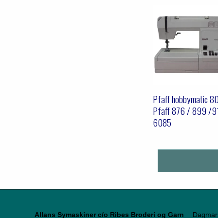
Pfaff hobbymatic 8
Pfaff 876 / 899 /9
6085
Allans Symaskiner c/o Ribes Broderi og Garn
Dagmar