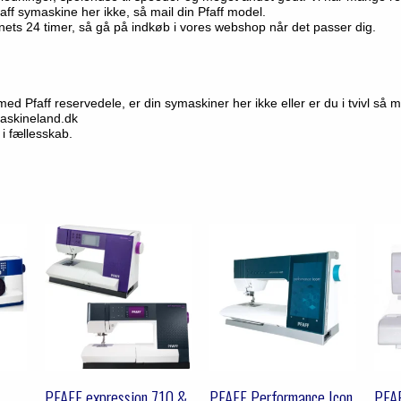
aff symaskine her ikke, så mail din Pfaff model.
gnets 24 timer, så gå på indkøb i vores webshop når det passer dig.
ed Pfaff reservedele, er din symaskiner her ikke eller er du i tvivl så ma
skineland.dk
 i fællesskab.
,
PFAFF expression 710 &
PFAFF Performance Icon
PFA