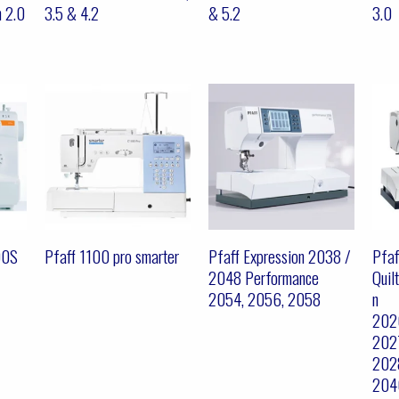
n 2.0
3.5 & 4.2
& 5.2
3.0
00S
Pfaff 1100 pro smarter
Pfaff Expression 2038 /
Pfaf
2048 Performance
Quil
2054, 2056, 2058
n
202
202
202
204