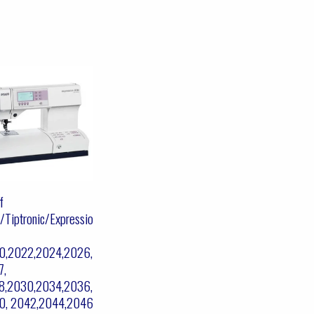
f
t/Tiptronic/Expressio
0,2022,2024,2026,
7,
8,2030,2034,2036,
0, 2042,2044,2046