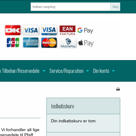
Søg
k Tilbehør/Reservedele
Service/Reparation
Din konto
Indkøbskurv
Din indkøbskurv er tom
Vi forhandler alt lige
ervedele til Pfaff