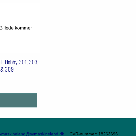
F Hobby 301, 303,
 & 309
ymaskineland@symaskineland.dk
CVR-nummer
:
18263696