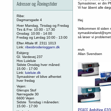
Adresser og Åbningstider
Symaskiner, er din Pf
Vi har åbent alle dø
Ribe:
Dagmarsgade 4
Hej
Hver Mandag, Tirsdag og Fredag
Velkommen til siden m
Tirs & Fre: 10:00 - 17:30
symaskineland@syma
Onsdag: 10:00 - 14:00
så løser vi problemet
Fredag og Lørdag 10:00 - 13:00
Efter Aftale tlf. 2311 1013
Link:
ribesbroderioggarn.dk
mvh
Esbjerg:
Allan Svendsen
Gl. Vardevej 237
Hos Luieluie
Sidste Onsdag hver måned:
15:00 - 17:00
Link:
luieluie.dk
Symaskiner vil blive afhentet
hver fredag
Vejen:
Glerups Stof
Nørregade 30
6600 Vejen
Sidste Torsdag i måneden:
15:00 - 17:00
PFAFF Ambition 610