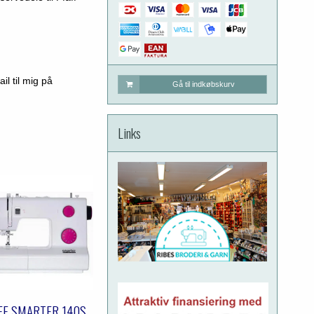
il til mig på
Gå til indkøbskurv
Links
FF SMARTER 140S