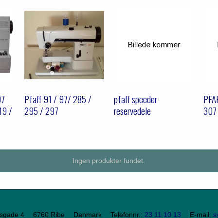
07
Pfaff 91 / 97/ 285 /
pfaff speeder
PFAF
19 /
295 / 297
reservedele
307
Ingen produkter fundet.
sgade 4
6760 Ribe
Danmark
Telefonnr.
:
23 11 10 13
E-mail
:
s