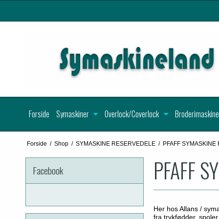
Forside
Symaskiner
Overlock/Coverlock
Broderimaskine
Forside
/
Shop
/
SYMASKINE RESERVEDELE
/
PFAFF SYMASKINE
PFAFF S
Facebook
Her hos Allans / symas
fra trykfødder, spole