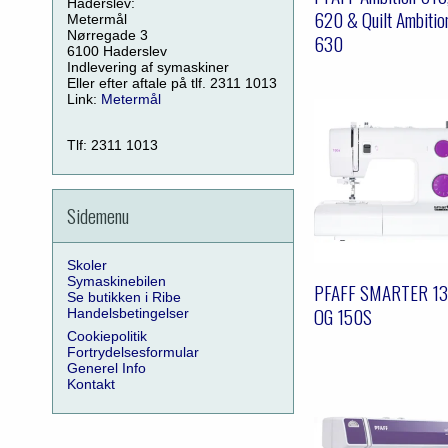
Haderslev:
620 & Quilt Ambitio
Metermål
Nørregade 3
630
6100 Haderslev
Indlevering af symaskiner
Eller efter aftale på tlf. 2311 1013
Link:
Metermål
Tlf: 2311 1013
Sidemenu
Skoler
Symaskinebilen
PFAFF SMARTER 1
Se butikken i Ribe
OG 150S
Handelsbetingelser
Cookiepolitik
Fortrydelsesformular
Generel Info
Kontakt