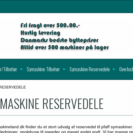
r/Tilbehør
Symaskine Tilbehør
Symaskine Reservedele
Overloc
 RESERVEDELE
YMASKINE RESERVEDELE
kineland.dk finder du et stort udvalg af reservedel til pfaff symaskiner. 
r,ledninger, spolehuse til speeder og meget andet godt. Vi har mange res