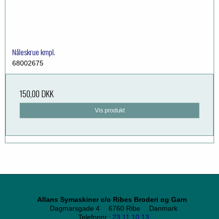
Nåleskrue kmpl.
68002675
150,00 DKK
Vis produkt
Allans Symaskiner c/o Ribes Broderi og Garn
Dagmarsgade 4
6760 Ribe
Danmark
Telefonnr.
:
23 11 10 13