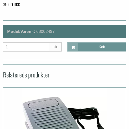
35,00 DKK
Model/Varenr.:
68002497
stk.
Køb
Relaterede produkter