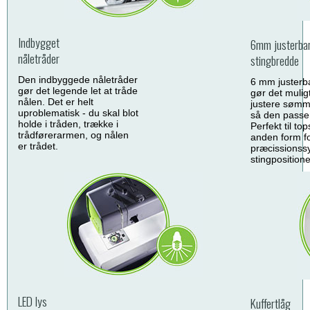
Indbygget
6mm justerba
nåletråder
stingbredde
Den indbyggede nåletråder
6 mm justerb
gør det legende let at tråde
gør det muligt
nålen. Det er helt
justere sømm
uproblematisk - du skal blot
så den passer
holde i tråden, trække i
Perfekt til top
trådførerarmen, og nålen
anden form f
er trådet.
præcissionssy
stingpositione
LED lys
Kuffertlåg