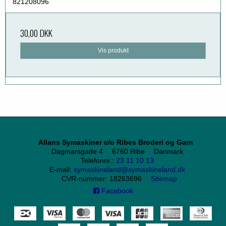
821208096
30,00 DKK
Vis produkt
Allans Symaskiner c/o Ribes Broderi og Garn
Dagmarsgade 4
6760 Ribe
Danmark
Telefonnr.
:
23 11 10 13
E-mail
:
symaskineland@symaskineland.dk
CVR-nummer
:
18263696
Sitemap
Facebook