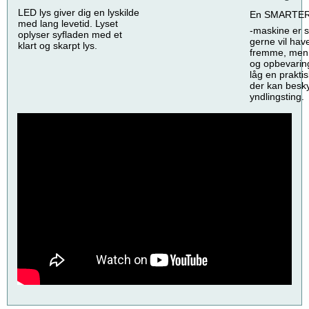
LED lys giver dig en lyskilde
En SMARTE
med lang levetid. Lyset
-maskine er så
oplyser syfladen med et
gerne vil have
klart og skarpt lys.
fremme, men 
og opbevaring
låg en praktis
der kan besky
yndlingsting.