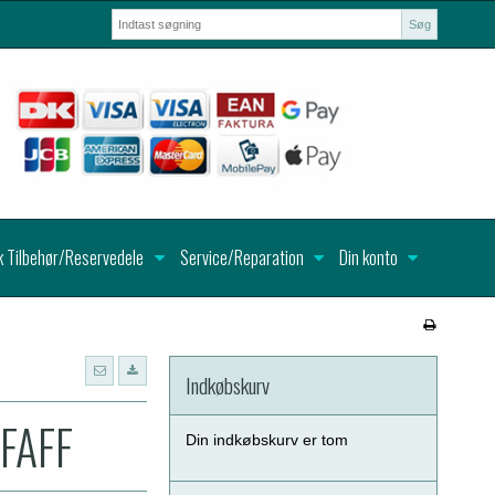
Søg
k Tilbehør/Reservedele
Service/Reparation
Din konto
Indkøbskurv
PFAFF
Din indkøbskurv er tom