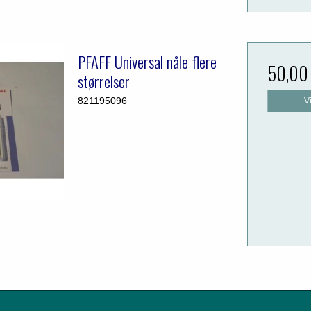
PFAFF Universal nåle flere
50,00
størrelser
821195096
V