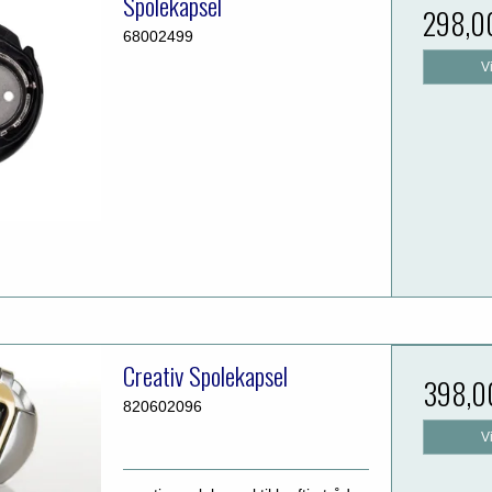
Spolekapsel
298,0
68002499
V
Creativ Spolekapsel
398,0
820602096
V