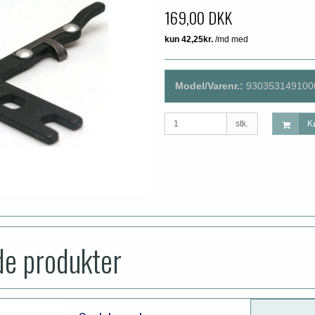
169,00 DKK
Model/Varenr.:
930353149100
stk.
K
de produkter