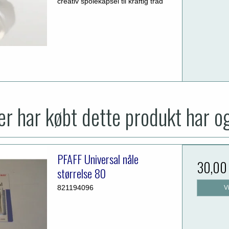
creativ spolekapsel til kraftig tråd
r har købt dette produkt har o
PFAFF Universal nåle
30,00
størrelse 80
821194096
V