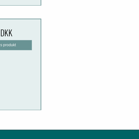
 DKK
is produkt