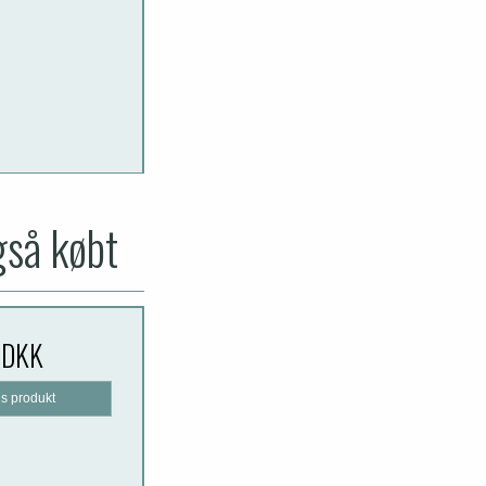
gså købt
 DKK
is produkt