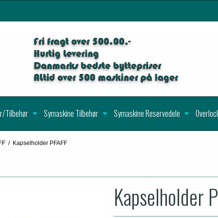
r/Tilbehør
Symaskine Tilbehør
Symaskine Reservedele
Overloc
FF
/
Kapselholder PFAFF
Kapselholder 