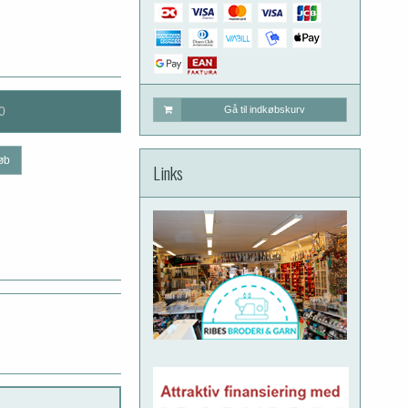
0
Gå til indkøbskurv
øb
Links