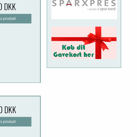
0 DKK
is produkt
0 DKK
is produkt